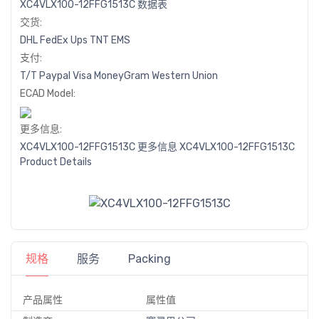
XC4VLX100-12FFG1513C 数据表
交货:
DHL
FedEx
Ups
TNT
EMS
支付:
T/T
Paypal
Visa
MoneyGram
Western
Union
ECAD Model:
更多信息:
XC4VLX100-12FFG1513C 更多信息
XC4VLX100-12FFG1513C
Product Details
规格
服务
Packing
产品属性
属性值