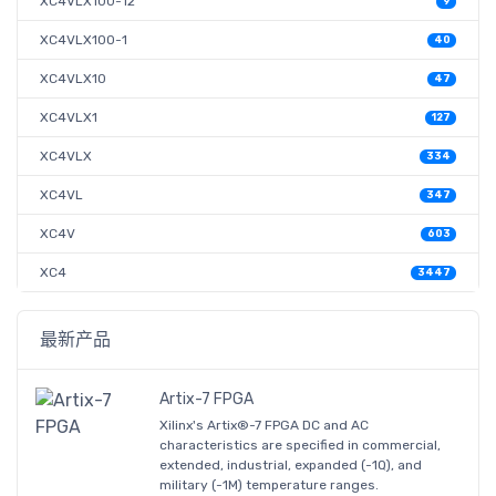
XC4VLX100-12
9
XC4VLX100-1
40
XC4VLX10
47
XC4VLX1
127
XC4VLX
334
XC4VL
347
XC4V
603
XC4
3447
最新产品
Artix-7 FPGA
Xilinx's Artix®-7 FPGA DC and AC
characteristics are specified in commercial,
extended, industrial, expanded (-1Q), and
military (-1M) temperature ranges.