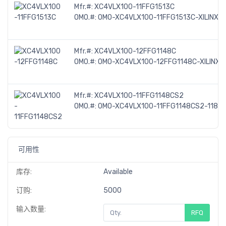
Mfr.#:
XC4VLX100-11FFG1513C
OMO.#:
OMO-XC4VLX100-11FFG1513C-XILINX
Mfr.#:
XC4VLX100-12FFG1148C
OMO.#:
OMO-XC4VLX100-12FFG1148C-XILINX
Mfr.#:
XC4VLX100-11FFG1148CS2
OMO.#:
OMO-XC4VLX100-11FFG1148CS2-1189
可用性
库存:
Available
订购:
5000
输入数量:
RFQ