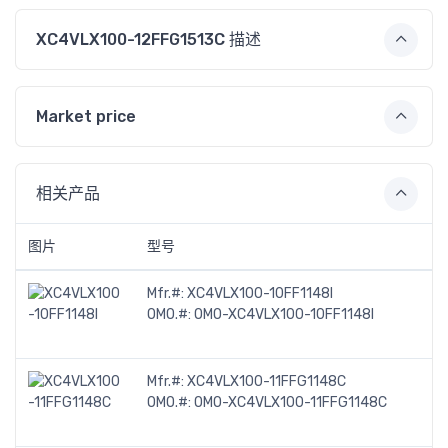
XC4VLX100-12FFG1513C 描述
Market price
相关产品
图片
型号
Mfr.#:
XC4VLX100-10FF1148I
OMO.#:
OMO-XC4VLX100-10FF1148I
Mfr.#:
XC4VLX100-11FFG1148C
OMO.#:
OMO-XC4VLX100-11FFG1148C