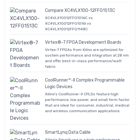
Compare XC4VLX100-12FFG1513C
XC4VLX10012FFG1016C vs
XC4VLX10012FFG1016I vs
XC4VLX10012FFG1148C
Virtex®-7 FPGA Development Boards
Virtex-7 FPGAs from Xilinx are optimized for
system performance and integration at 28 nm
and offer best-in-class performance/watt
fabric.
CoolRunner™-II Complex Programmable
Logic Devices
Xilinx's CoolRunner-II CPLDs feature high
performance, low power, and small form factor
that are ideal for consumer, industrial, medical
and wireless communication applications.
SmartLynq Data Cable
Xilinx's SmartLynq is a high-performance