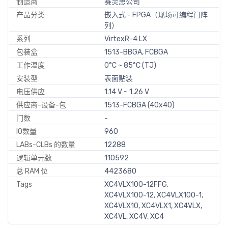
制造商
赛灵思公司
产品分类
嵌入式 - FPGA（现场可编程门阵
列）
系列
VirtexR-4 LX
包装盒
1513-BBGA, FCBGA
工作温度
0°C ~ 85°C (TJ)
安装型
表面贴装
电压供应
1.14 V ~ 1.26 V
供应商-设备-包
1513-FCBGA (40x40)
门数
-
IO数量
960
LABs-CLBs 的数量
12288
逻辑单元数
110592
总 RAM 位
4423680
Tags
XC4VLX100-12FFG,
XC4VLX100-12, XC4VLX100-1,
XC4VLX10, XC4VLX1, XC4VLX,
XC4VL, XC4V, XC4