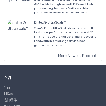
JTAG cable for high-speed FPGA and Flash
programming, hardware/software debug,
performance analysis, and event trace.
Kintex® UltraScale™
Xilinx's Kintex UltraScale devices provide the
best price, performance, and wattage at 20
nm and include the highest signal processing
bandwidth in a midrange device, next-
generation transceiv
More Newest Products
产品
产品
制造商
热门零件