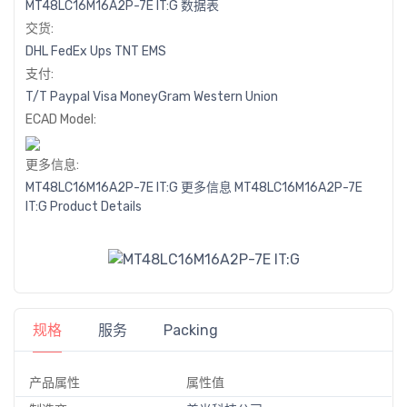
MT48LC16M16A2P-7E IT:G 数据表
交货:
DHL
FedEx
Ups
TNT
EMS
支付:
T/T
Paypal
Visa
MoneyGram
Western
Union
ECAD Model:
更多信息:
MT48LC16M16A2P-7E IT:G 更多信息
MT48LC16M16A2P-7E
IT:G Product Details
规格
服务
Packing
产品属性
属性值