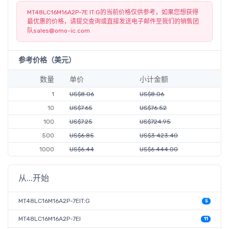
MT48LC16M16A2P-7E IT:G的当前价格仅供参考，如果您想获得
最优惠的价格，请提交查询或直接发送电子邮件至我们的销售团
队
sales@omo-ic.com
参考价格（美元）
数量
单价
小计金额
1
US$8.06
US$8.06
10
US$7.65
US$76.52
100
US$7.25
US$724.95
500
US$6.85
US$3 423.40
1000
US$6.44
US$6 444.00
从...开始
MT48LC16M16A2P-7EIT:G
5
MT48LC16M16A2P-7EI
11