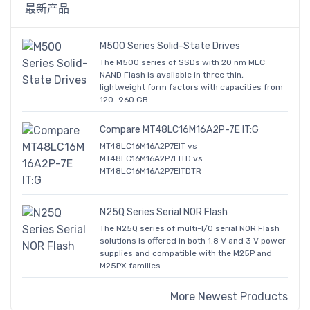
最新产品
M500 Series Solid-State Drives
The M500 series of SSDs with 20 nm MLC
NAND Flash is available in three thin,
lightweight form factors with capacities from
120–960 GB.
Compare MT48LC16M16A2P-7E IT:G
MT48LC16M16A2P7EIT vs
MT48LC16M16A2P7EITD vs
MT48LC16M16A2P7EITDTR
N25Q Series Serial NOR Flash
The N25Q series of multi-I/O serial NOR Flash
solutions is offered in both 1.8 V and 3 V power
supplies and compatible with the M25P and
M25PX families.
More Newest Products