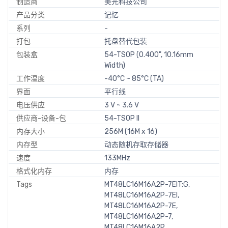
制造商
美光科技公司
产品分类
记忆
系列
-
打包
托盘替代包装
包装盒
54-TSOP (0.400", 10.16mm
Width)
工作温度
-40°C ~ 85°C (TA)
界面
平行线
电压供应
3 V ~ 3.6 V
供应商-设备-包
54-TSOP II
内存大小
256M (16M x 16)
内存型
动态随机存取存储器
速度
133MHz
格式化内存
内存
Tags
MT48LC16M16A2P-7EIT:G,
MT48LC16M16A2P-7EI,
MT48LC16M16A2P-7E,
MT48LC16M16A2P-7,
MT48LC16M16A2P,