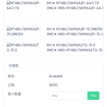
Mfr.#:
MT48LC16M16A2P-6A:G TR
OMO.#:
OMO-MT48LC16M16A2P-6A-G-
Mfr.#:
MT48LC16M16A2P-7E:GMICRO
OMO.#:
OMO-MT48LC16M16A2P-7E-GMI
Mfr.#:
MT48LC16M16A2TG-7E D
OMO.#:
OMO-MT48LC16M16A2TG-7E-D
可用性
库存:
Available
订购:
3000
输入数量:
RFQ