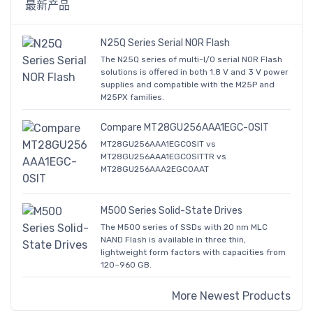
最新产品
N25Q Series Serial NOR Flash
The N25Q series of multi-I/O serial NOR Flash
solutions is offered in both 1.8 V and 3 V power
supplies and compatible with the M25P and
M25PX families.
Compare MT28GU256AAA1EGC-0SIT
MT28GU256AAA1EGC0SIT vs
MT28GU256AAA1EGC0SITTR vs
MT28GU256AAA2EGC0AAT
M500 Series Solid-State Drives
The M500 series of SSDs with 20 nm MLC
NAND Flash is available in three thin,
lightweight form factors with capacities from
120–960 GB.
More Newest Products