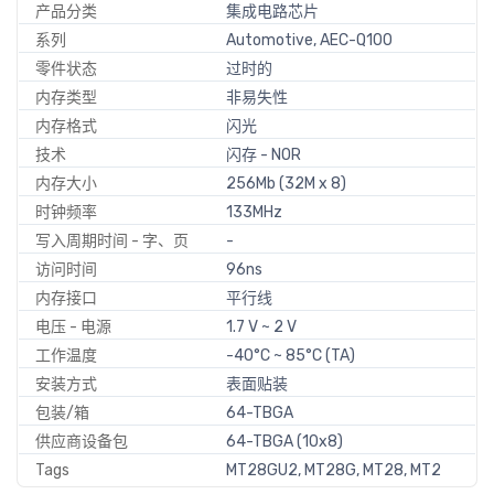
产品分类
集成电路芯片
系列
Automotive, AEC-Q100
零件状态
过时的
内存类型
非易失性
内存格式
闪光
技术
闪存 - NOR
内存大小
256Mb (32M x 8)
时钟频率
133MHz
写入周期时间 - 字、页
-
访问时间
96ns
内存接口
平行线
电压 - 电源
1.7 V ~ 2 V
工作温度
-40°C ~ 85°C (TA)
安装方式
表面贴装
包装/箱
64-TBGA
供应商设备包
64-TBGA (10x8)
Tags
MT28GU2, MT28G, MT28, MT2