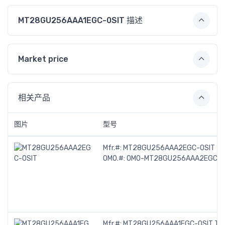
MT28GU256AAA1EGC-0SIT 描述
Market price
相关产品
图片
型号
Mfr.#:
MT28GU256AAA2EGC-0SIT
OMO.#:
OMO-MT28GU256AAA2EGC-0
Mfr.#:
MT28GU256AAA1EGC-0SIT TR