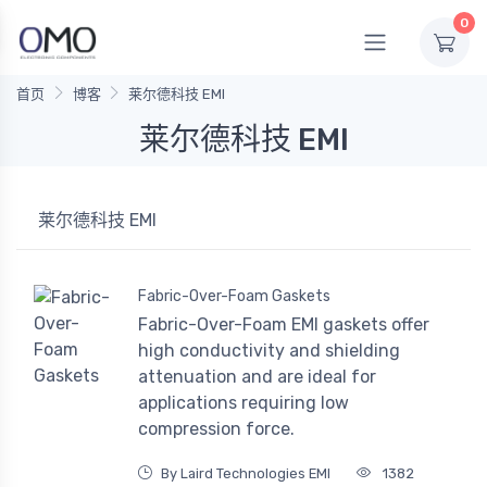
0
首页
博客
莱尔德科技 EMI
莱尔德科技 EMI
莱尔德科技 EMI
Fabric-Over-Foam Gaskets
Fabric-Over-Foam EMI gaskets offer
high conductivity and shielding
attenuation and are ideal for
applications requiring low
compression force.
By Laird Technologies EMI
1382